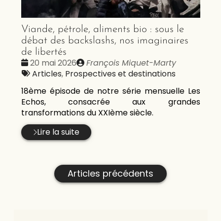
Viande, pétrole, aliments bio : sous le
débat des backslashs, nos imaginaires
de libertés
Date
Publié
20 mai 2026
François Miquet-Marty
:
Tags
par
Articles
,
Prospectives et destinations
:
18ème épisode de notre série mensuelle Les
Echos, consacrée aux grandes
transformations du XXIème siècle.
Lire la suite
Articles précédents