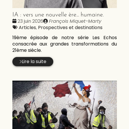
IA : vers une nouvelle ère... humaine.
Date
Publié
23 juin 2026
François Miquet-Marty
:
Tags
par
Articles
,
Prospectives et destinations
:
19ème épisode de notre série Les Echos
consacrée aux grandes transformations du
21ème siècle.
Lire la suite