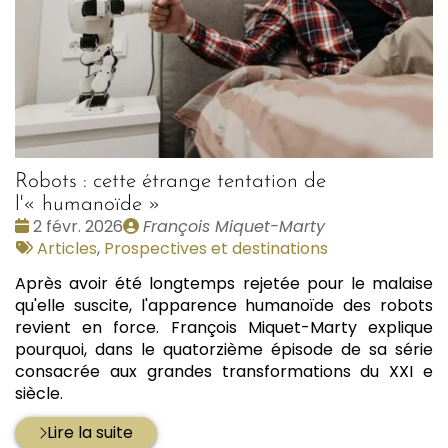
Robots : cette étrange tentation de
l'« humanoïde »
Date
Publié
2 févr. 2026
François Miquet-Marty
:
Tags
par
Articles
,
Prospectives et destinations
:
Après avoir été longtemps rejetée pour le malaise
qu'elle suscite, l'apparence humanoïde des robots
revient en force. François Miquet-Marty explique
pourquoi, dans le quatorzième épisode de sa série
consacrée aux grandes transformations du XXI e
siècle.
Lire la suite