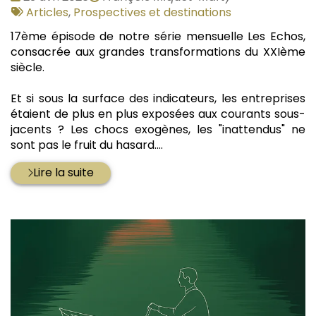
:
Tags
par
Articles
,
Prospectives et destinations
:
17ème épisode de notre série mensuelle Les Echos,
consacrée aux grandes transformations du XXIème
siècle.
Et si sous la surface des indicateurs, les entreprises
étaient de plus en plus exposées aux courants sous-
jacents ? Les chocs exogènes, les "inattendus" ne
sont pas le fruit du hasard....
Lire la suite