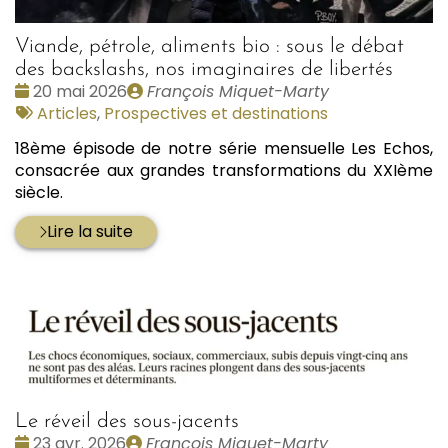
Viande, pétrole, aliments bio : sous le débat
des backslashs, nos imaginaires de libertés
Date
Publié
20 mai 2026
François Miquet-Marty
:
Tags
par
Articles
,
Prospectives et destinations
:
18ème épisode de notre série mensuelle Les Echos,
consacrée aux grandes transformations du XXIème
siècle.
Lire la suite
Le réveil des sous-jacents
Date
Publié
23 avr. 2026
François Miquet-Marty