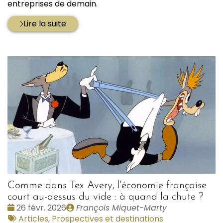
entreprises de demain.
Lire la suite
Comme dans Tex Avery, l'économie française
court au-dessus du vide : à quand la chute ?
Date
Publié
26 févr. 2026
François Miquet-Marty
:
Tags
par
Articles
,
Prospectives et destinations