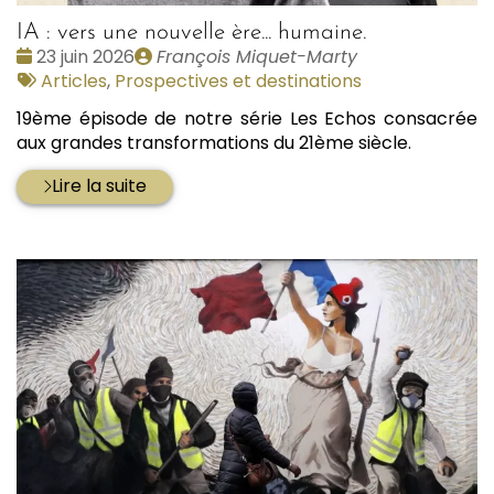
IA : vers une nouvelle ère... humaine.
Date
Publié
23 juin 2026
François Miquet-Marty
:
Tags
par
Articles
,
Prospectives et destinations
:
19ème épisode de notre série Les Echos consacrée
aux grandes transformations du 21ème siècle.
Lire la suite