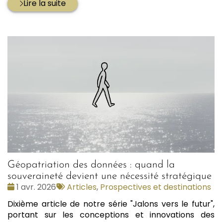
Lire la suite
Géopatriation des données : quand la
souveraineté devient une nécessité stratégique
Date
Tags
1 avr. 2026
Articles
,
Prospectives et destinations
:
:
Dixième article de notre série "Jalons vers le futur",
portant sur les conceptions et innovations des