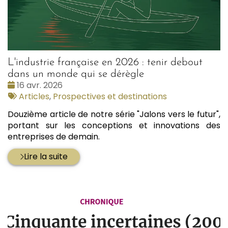
L'industrie française en 2026 : tenir debout
dans un monde qui se dérègle
Date
16 avr. 2026
:
Tags
Articles
,
Prospectives et destinations
:
Douzième article de notre série "Jalons vers le futur",
portant sur les conceptions et innovations des
entreprises de demain.
Lire la suite