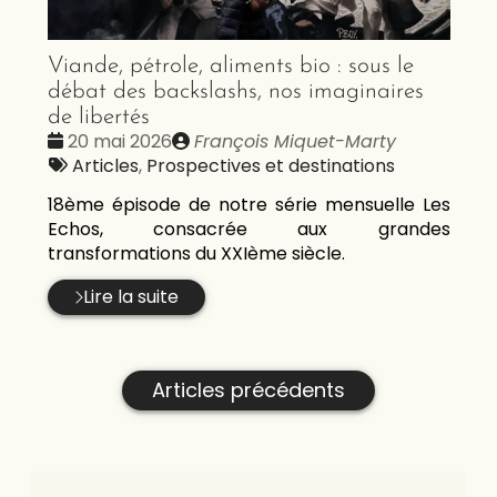
Viande, pétrole, aliments bio : sous le
débat des backslashs, nos imaginaires
de libertés
Date
Publié
20 mai 2026
François Miquet-Marty
:
Tags
par
Articles
,
Prospectives et destinations
:
18ème épisode de notre série mensuelle Les
Echos, consacrée aux grandes
transformations du XXIème siècle.
Lire la suite
Articles précédents