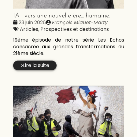
IA : vers une nouvelle ère... humaine.
Date
Publié
23 juin 2026
François Miquet-Marty
:
Tags
par
Articles
,
Prospectives et destinations
:
19ème épisode de notre série Les Echos
consacrée aux grandes transformations du
21ème siècle.
Lire la suite