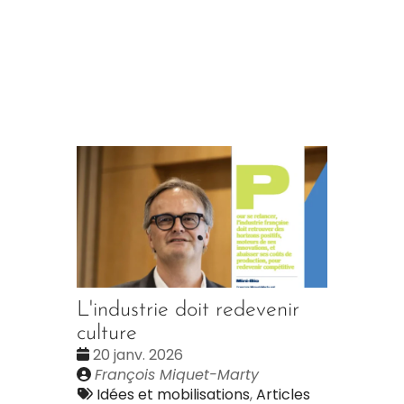
L'industrie doit redevenir
culture
Date
20 janv. 2026
:
Publié
François Miquet-Marty
par
Tags
Idées et mobilisations
,
Articles