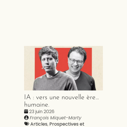
IA : vers une nouvelle ère...
humaine.
Date
23 juin 2026
:
Publié
François Miquet-Marty
par
Tags
Articles
,
Prospectives et