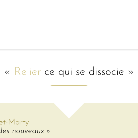
«
Relier
ce qui se dissocie »
et-Marty
des nouveaux »