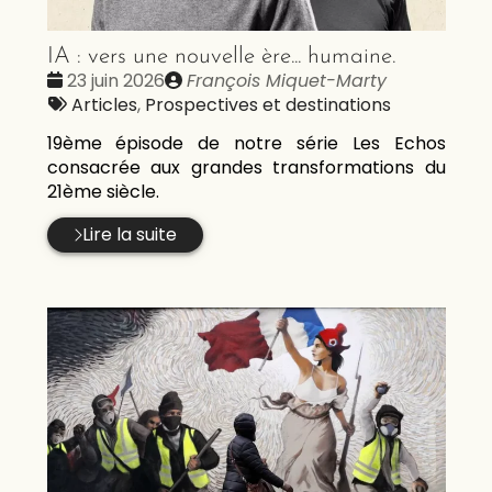
IA : vers une nouvelle ère... humaine.
Date
Publié
23 juin 2026
François Miquet-Marty
:
Tags
par
Articles
,
Prospectives et destinations
:
19ème épisode de notre série Les Echos
consacrée aux grandes transformations du
21ème siècle.
Lire la suite