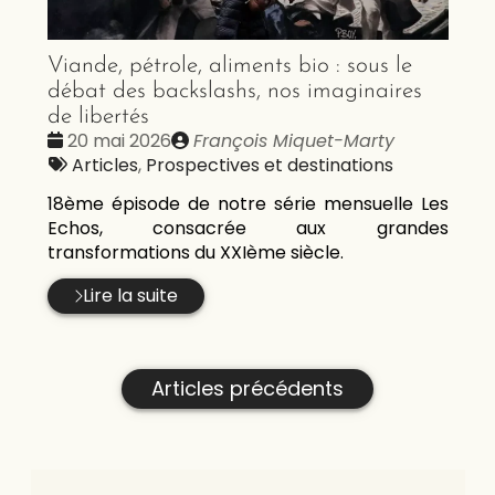
Viande, pétrole, aliments bio : sous le
débat des backslashs, nos imaginaires
de libertés
Date
Publié
20 mai 2026
François Miquet-Marty
:
Tags
par
Articles
,
Prospectives et destinations
:
18ème épisode de notre série mensuelle Les
Echos, consacrée aux grandes
transformations du XXIème siècle.
Lire la suite
Articles précédents