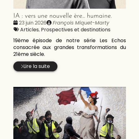
IA : vers une nouvelle ère... humaine.
Date
Publié
23 juin 2026
François Miquet-Marty
:
Tags
par
Articles
,
Prospectives et destinations
:
19ème épisode de notre série Les Echos
consacrée aux grandes transformations du
21ème siècle.
Lire la suite