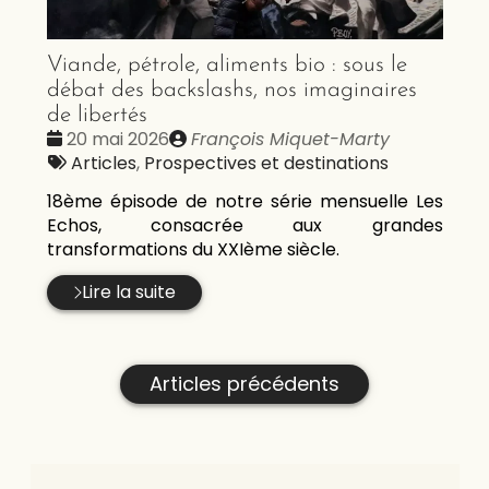
Viande, pétrole, aliments bio : sous le
débat des backslashs, nos imaginaires
de libertés
Date
Publié
20 mai 2026
François Miquet-Marty
:
Tags
par
Articles
,
Prospectives et destinations
:
18ème épisode de notre série mensuelle Les
Echos, consacrée aux grandes
transformations du XXIème siècle.
Lire la suite
Articles précédents