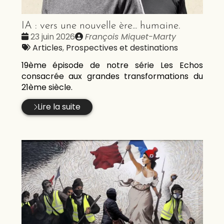
IA : vers une nouvelle ère... humaine.
Date
Publié
23 juin 2026
François Miquet-Marty
:
Tags
par
Articles
,
Prospectives et destinations
:
19ème épisode de notre série Les Echos
consacrée aux grandes transformations du
21ème siècle.
Lire la suite