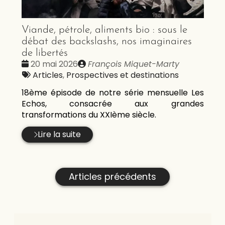
Viande, pétrole, aliments bio : sous le
débat des backslashs, nos imaginaires
de libertés
Date
Publié
20 mai 2026
François Miquet-Marty
:
Tags
par
Articles
,
Prospectives et destinations
:
18ème épisode de notre série mensuelle Les
Echos, consacrée aux grandes
transformations du XXIème siècle.
Lire la suite
Articles précédents