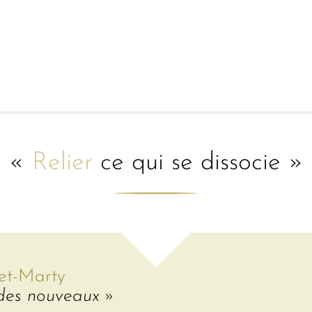
«
Relier
ce qui se dissocie »
et-Marty
des nouveaux »