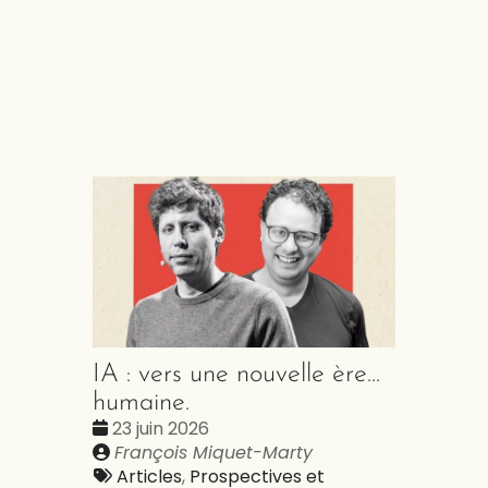
IA : vers une nouvelle ère...
humaine.
Date
23 juin 2026
:
Publié
François Miquet-Marty
par
Tags
Articles
,
Prospectives et