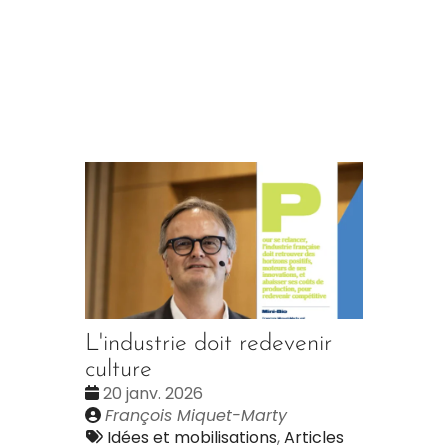
L'industrie doit redevenir
culture
Date
20 janv. 2026
:
Publié
François Miquet-Marty
par
Tags
Idées et mobilisations
,
Articles