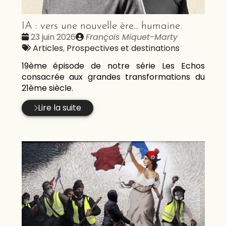
IA : vers une nouvelle ère... humaine.
Date
Publié
23 juin 2026
François Miquet-Marty
:
Tags
par
Articles
,
Prospectives et destinations
:
19ème épisode de notre série Les Echos
consacrée aux grandes transformations du
21ème siècle.
Lire la suite