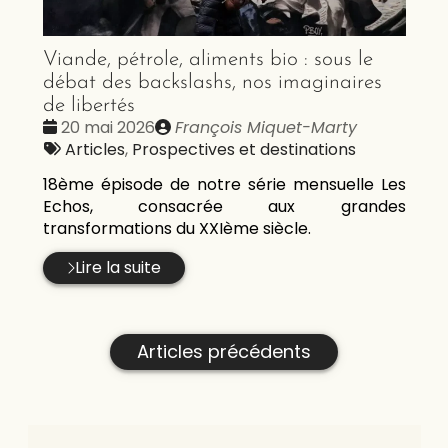
Viande, pétrole, aliments bio : sous le
débat des backslashs, nos imaginaires
de libertés
Date
Publié
20 mai 2026
François Miquet-Marty
:
Tags
par
Articles
,
Prospectives et destinations
:
18ème épisode de notre série mensuelle Les
Echos, consacrée aux grandes
transformations du XXIème siècle.
Lire la suite
Articles précédents