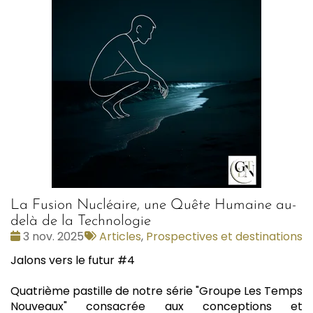
La Fusion Nucléaire, une Quête Humaine au-
delà de la Technologie
Date
Tags
3 nov. 2025
Articles
,
Prospectives et destinations
:
:
Jalons vers le futur #4
Quatrième pastille de notre série "Groupe Les Temps
Nouveaux" consacrée aux conceptions et