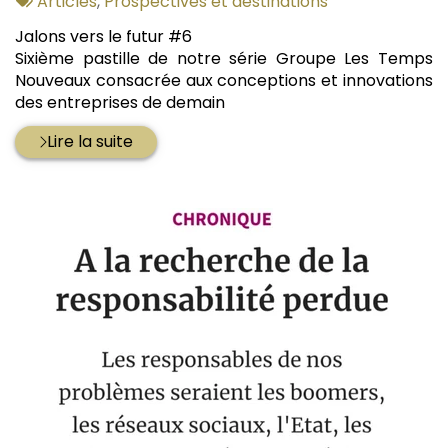
:
Tags
Articles
,
Prospectives et destinations
:
Jalons vers le futur #6
Sixième pastille de notre série Groupe Les Temps
Nouveaux consacrée aux conceptions et innovations
des entreprises de demain
Lire la suite