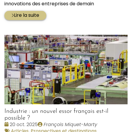
innovations des entreprises de demain
Lire la suite
Industrie : un nouvel essor français est-il
possible ?
Date
Publié
20 oct. 2025
François Miquet-Marty
:
Tags
par
Articles
,
Prospectives et destinations