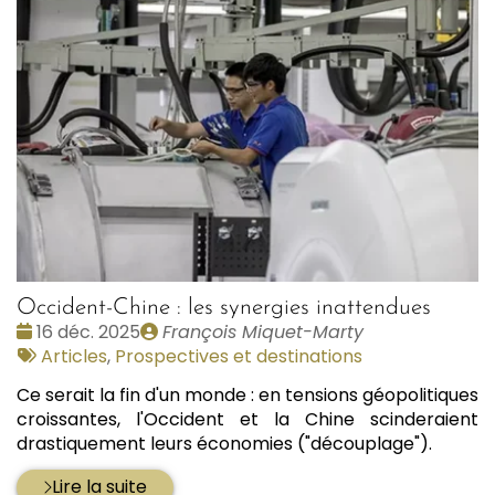
Occident-Chine : les synergies inattendues
Date
Publié
16 déc. 2025
François Miquet-Marty
:
Tags
par
Articles
,
Prospectives et destinations
:
Ce serait la fin d'un monde : en tensions géopolitiques
croissantes, l'Occident et la Chine scinderaient
drastiquement leurs économies ("découplage").
Lire la suite